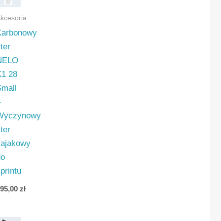
kcesoria
Karbonowy
ter
NELO
K1 28
nych
Small
–
Wyczynowy
ter
kajakowy
do
printu
195,00
zł