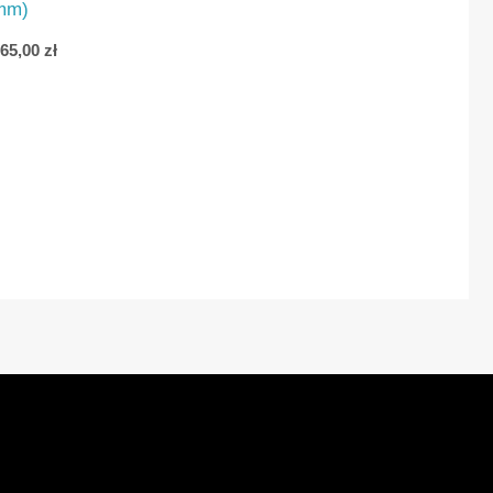
mm)
165,00
zł