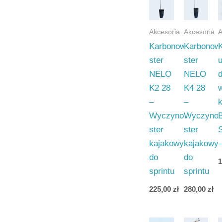
Akcesoria
Akcesoria
A
Karbonowy
Karbonow
ster
ster
NELO
NELO
K2 28
K4 28
–
–
Wyczynowy
Wyczyno
ster
ster
kajakowy
kajakowy
do
do
sprintu
sprintu
225,00
zł
280,00
zł