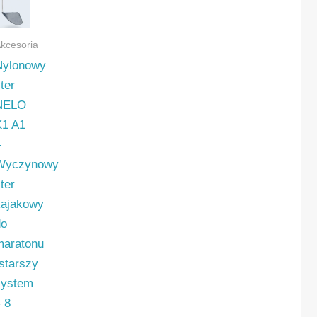
kcesoria
wy
Nylonowy
ter
y
NELO
K1 A1
–
Wyczynowy
)
ter
kajakowy
do
maratonu
(starszy
system
– 8