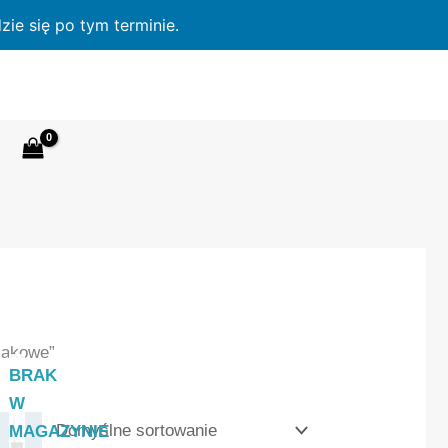
ie się po tym terminie.
jakowe”
BRAK
W
MAGAZYNIE