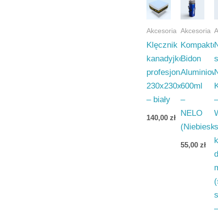
Akcesoria
Akcesoria
A
Klęcznik
Kompakto
kanadyjkowy
Bidon
s
profesjonalny
Aluminiow
230x230x120
600ml
– biały
–
NELO
140,00
zł
(Niebieski
s
55,00
zł