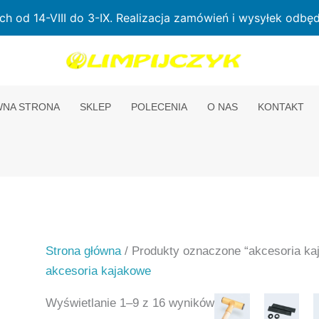
od 14-VIII do 3-IX. Realizacja zamówień i wysyłek odbędz
NA STRONA
SKLEP
POLECENIA
O NAS
KONTAKT
Strona główna
/ Produkty oznaczone “akcesoria ka
akcesoria kajakowe
Wyświetlanie 1–9 z 16 wyników