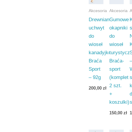
Akcesoria
Akcesoria
A
Drewniany
Gumowe
uchwyt
okapniki
s
do
do
wioseł
wioseł
kanadyjkowych
turystycz
Braća
Braća-
Sport
sport
– 92g
(komplet
s
2 szt.
200,00
zł
+
koszulki)
s
150,00
zł