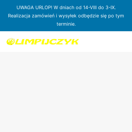
Przejdź
UWAGA URLOP! W dniach od 14-VIII do 3-IX.
do
Realizacja zamówień i wysyłek odbędzie się po tym
treści
terminie.
ilość
Karbonowy
uchwyt
do
wioseł
kanadyjkowych
Braća
Sport
–
53g