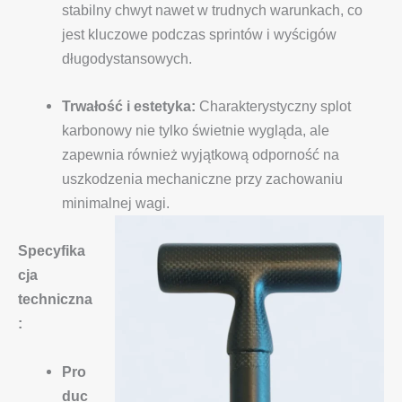
stabilny chwyt nawet w trudnych warunkach, co
jest kluczowe podczas sprintów i wyścigów
długodystansowych.
Trwałość i estetyka:
Charakterystyczny splot
karbonowy nie tylko świetnie wygląda, ale
zapewnia również wyjątkową odporność na
uszkodzenia mechaniczne przy zachowaniu
minimalnej wagi.
Specyfika
cja
techniczna
:
Pro
duc