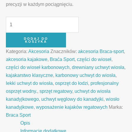
precyzji w każdym pociągnięciu.
DODAJ DO
KOSZYKA
Kategoria:
Akcesoria
Znaczników:
akcesoria Braca-sport
,
akcesoria kajakowe
,
Braća Sport
,
części do wioseł
,
części do wioseł karbonowych
,
drewniany uchwyt wiosła
,
kajakarstwo klasyczne
,
karbonowy uchwyt do wiosła
,
lekki uchwyt do wiosła
,
osprzęt do łodzi
,
profesjonalny
osprzęt wodny.
,
sprzęt regatowy
,
uchwyt do wiosła
kanadyjkowego
,
uchwyt węglowy do kanadyjki
,
wiosło
kanadyjkowe
,
wyposażenie kajaków regatowych
Marka:
Braca Sport
Opis
Informacje dodatkowe