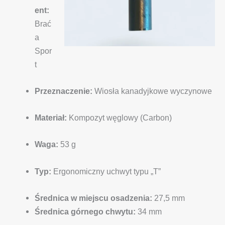
ent:
Brać
a
Spor
t
Przeznaczenie:
Wiosła kanadyjkowe wyczynowe
Materiał:
Kompozyt węglowy (Carbon)
Waga:
53 g
Typ:
Ergonomiczny uchwyt typu „T”
Średnica w miejscu osadzenia:
27,5 mm
Średnica górnego chwytu:
34 mm