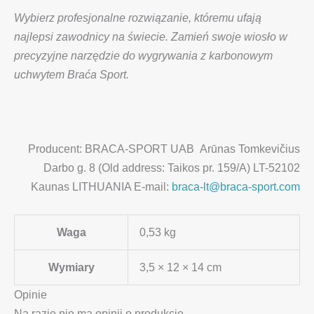
Wybierz profesjonalne rozwiązanie, któremu ufają
najlepsi zawodnicy na świecie. Zamień swoje wiosło w
precyzyjne narzędzie do wygrywania z karbonowym
uchwytem Braća Sport.
Producent: BRACA-SPORT UAB Arūnas Tomkevičius
Darbo g. 8 (Old address: Taikos pr. 159/A) LT-52102
Kaunas LITHUANIA E-mail:
braca-lt@braca-sport.com
Waga
0,53 kg
Wymiary
3,5 × 12 × 14 cm
Opinie
Na razie nie ma opinii o produkcie.