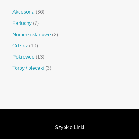
Akcesoria
36
Fartuchy
7
Numerki startowe
2
Odzież
10
Pokrowce
13
Torby / plecaki
3
Szybkie Linki