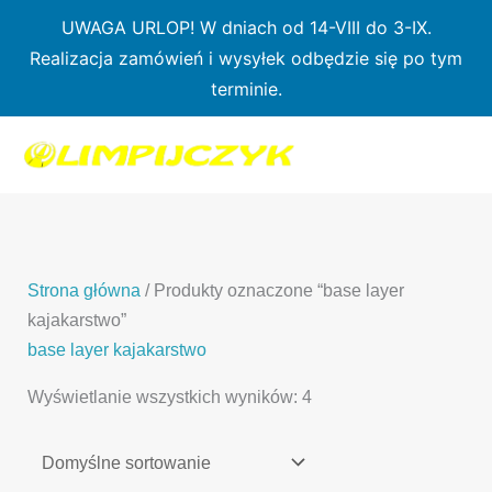
Przejdź
UWAGA URLOP! W dniach od 14-VIII do 3-IX.
do
Realizacja zamówień i wysyłek odbędzie się po tym
treści
terminie.
1
7
3
1
3
2
0
p
6
3
p
p
p
r
p
p
r
r
r
o
r
r
o
o
o
d
o
o
d
d
Strona główna
/ Produkty oznaczone “base layer
d
u
d
d
u
u
kajakarstwo”
u
k
u
u
k
k
base layer kajakarstwo
k
t
k
k
t
t
Wyświetlanie wszystkich wyników: 4
t
ó
t
t
y
y
ó
w
ó
ó
w
w
w