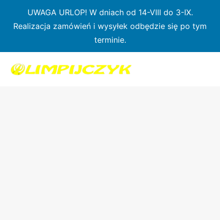
Przejdź
UWAGA URLOP! W dniach od 14-VIII do 3-IX.
do
Realizacja zamówień i wysyłek odbędzie się po tym
treści
terminie.
ilość
Czarna
koszulka
termoaktywna
Braća-
sport®
–
Longsleeve
treningowa