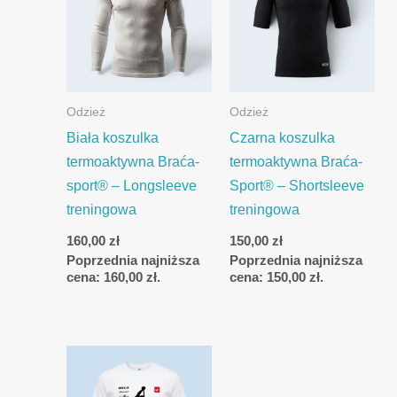
Odzież
Odzież
Biała koszulka
Czarna koszulka
termoaktywna Braća-
termoaktywna Braća-
sport® – Longsleeve
Sport® – Shortsleeve
treningowa
treningowa
160,00
zł
150,00
zł
Poprzednia najniższa
Poprzednia najniższa
cena:
160,00
zł
.
cena:
150,00
zł
.