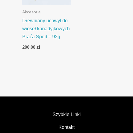
Akcesoria
Drewniany uchwyt do
wioseł kanadyjkowych
Braća Sport – 92g
200,00
zł
Szybkie Linki
Kontakt