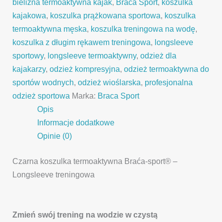
bielizna termoaktywna kajak
,
Braća Sport
,
koszulka
kajakowa
,
koszulka prążkowana sportowa
,
koszulka
termoaktywna męska
,
koszulka treningowa na wodę
,
koszulka z długim rękawem treningowa
,
longsleeve
sportowy
,
longsleeve termoaktywny
,
odzież dla
kajakarzy
,
odzież kompresyjna
,
odzież termoaktywna do
sportów wodnych
,
odzież wioślarska
,
profesjonalna
odzież sportowa
Marka:
Braca Sport
Opis
Informacje dodatkowe
Opinie (0)
Czarna koszulka termoaktywna Braća-sport® –
Longsleeve treningowa
Zmień swój trening na wodzie w czystą