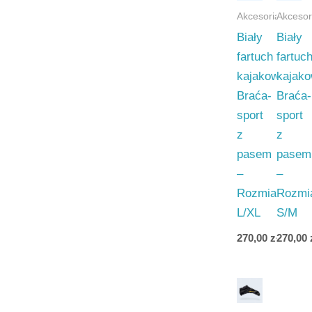
Akcesoria
Akcesor
Biały
Biały
fartuch
fartuc
kajakowy
kajak
Braća-
Braća-
sport
sport
z
z
pasem
pasem
–
–
Rozmiar
Rozmi
L/XL
S/M
270,00
zł
270,00