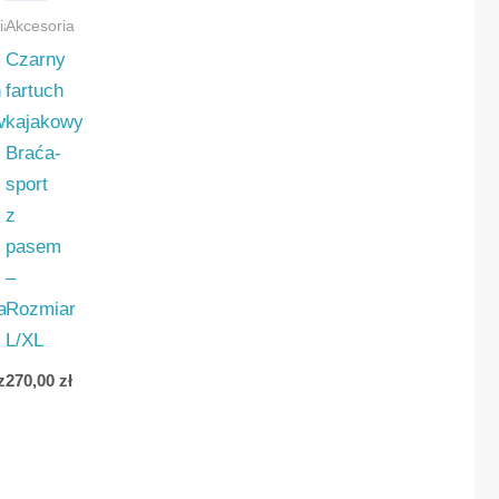
ia
Akcesoria
Czarny
h
fartuch
owy
kajakowy
Braća-
sport
z
pasem
–
ar
Rozmiar
L/XL
zł
270,00
zł