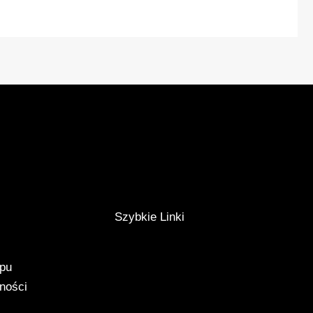
Szybkie Linki
epu
tności