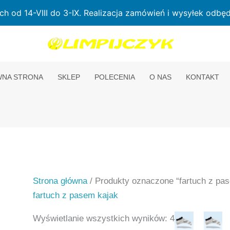
od 14-VIII do 3-IX. Realizacja zamówień i wysyłek odbędz
NA STRONA
SKLEP
POLECENIA
O NAS
KONTAKT
Strona główna
/ Produkty oznaczone “fartuch z pa
fartuch z pasem kajak
Wyświetlanie wszystkich wyników: 4