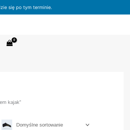
ie się po tym terminie.
sem kajak”