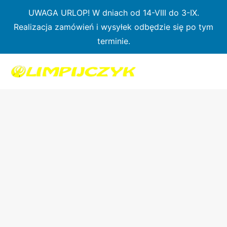
Przejdź
UWAGA URLOP! W dniach od 14-VIII do 3-IX.
do
Realizacja zamówień i wysyłek odbędzie się po tym
treści
terminie.
ilość
Biały
fartuch
kajakowy
Braća-
sport
z
pasem
–
Rozmiar
L/XL