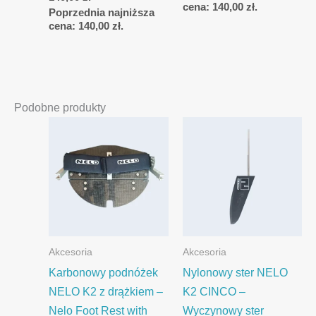
cena:
140,00
zł
.
Poprzednia najniższa
cena:
140,00
zł
.
Podobne produkty
Akcesoria
Akcesoria
Karbonowy podnóżek
Nylonowy ster NELO
NELO K2 z drążkiem –
K2 CINCO –
Nelo Foot Rest with
Wyczynowy ster