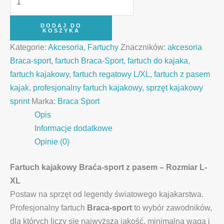
DODAJ DO
KOSZYKA
Kategorie:
Akcesoria
,
Fartuchy
Znaczników:
akcesoria
Braca-sport
,
fartuch Braca-Sport
,
fartuch do kajaka
,
fartuch kajakowy
,
fartuch regatowy L/XL
,
fartuch z pasem
kajak
,
profesjonalny fartuch kajakowy
,
sprzęt kajakowy
sprint
Marka:
Braca Sport
Opis
Informacje dodatkowe
Opinie (0)
Fartuch kajakowy Braća-sport z pasem – Rozmiar L-
XL
Postaw na sprzęt od legendy światowego kajakarstwa.
Profesjonalny fartuch
Braca-sport
to wybór zawodników,
dla których liczy się najwyższa jakość, minimalna waga i