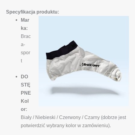
Specyfikacja produktu:
Mar
ka:
Brac
a-
spor
t
DO
STĘ
PNE
Kol
or:
Biały / Niebieski / Czerwony / Czarny (dobrze jest
potwierdzić wybrany kolor w zamówieniu).