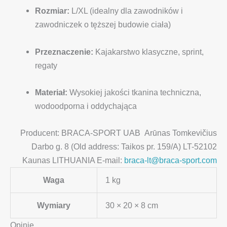
Rozmiar:
L/XL (idealny dla zawodników i
zawodniczek o tęższej budowie ciała)
Przeznaczenie:
Kajakarstwo klasyczne, sprint,
regaty
Materiał:
Wysokiej jakości tkanina techniczna,
wodoodporna i oddychająca
Producent: BRACA-SPORT UAB Arūnas Tomkevičius
Darbo g. 8 (Old address: Taikos pr. 159/A) LT-52102
Kaunas LITHUANIA E-mail:
braca-lt@braca-sport.com
Waga
1 kg
Wymiary
30 × 20 × 8 cm
Opinie