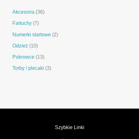
Akcesoria
36
Fartuchy
7
Numerki startowe
2
Odzież
10
Pokrowce
13
Torby / plecaki
3
Szybkie Linki