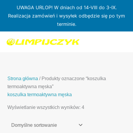
Przejdź
UWAGA URLOP! W dniach od 14-VIII do 3-IX.
do
Realizacja zamówień i wysyłek odbędzie się po tym
treści
terminie.
1
7
3
1
3
2
0
p
6
3
p
p
p
r
p
p
r
r
r
o
r
r
o
o
o
d
o
o
d
d
Strona główna
/ Produkty oznaczone “koszulka
d
u
d
d
u
u
termoaktywna męska”
u
k
u
u
k
k
koszulka termoaktywna męska
k
t
k
k
t
t
Wyświetlanie wszystkich wyników: 4
t
ó
t
t
y
y
ó
w
ó
ó
w
w
w