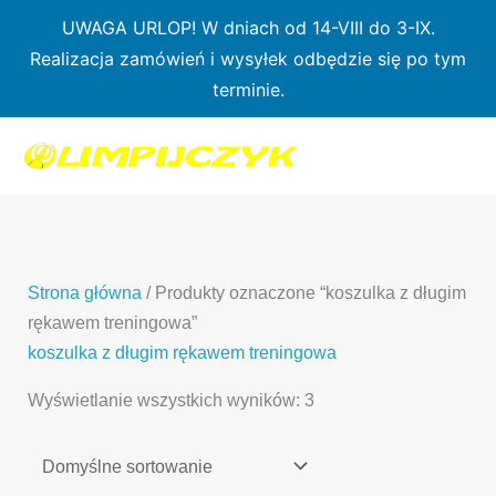
Przejdź
UWAGA URLOP! W dniach od 14-VIII do 3-IX.
do
Realizacja zamówień i wysyłek odbędzie się po tym
treści
terminie.
1
7
3
1
3
2
0
p
6
3
p
p
p
r
p
p
r
r
r
o
r
r
o
o
o
d
o
o
d
d
Strona główna
/ Produkty oznaczone “koszulka z długim
d
u
d
d
u
u
rękawem treningowa”
u
k
u
u
k
k
koszulka z długim rękawem treningowa
k
t
k
k
t
t
Wyświetlanie wszystkich wyników: 3
t
ó
t
t
y
y
ó
w
ó
ó
w
w
w