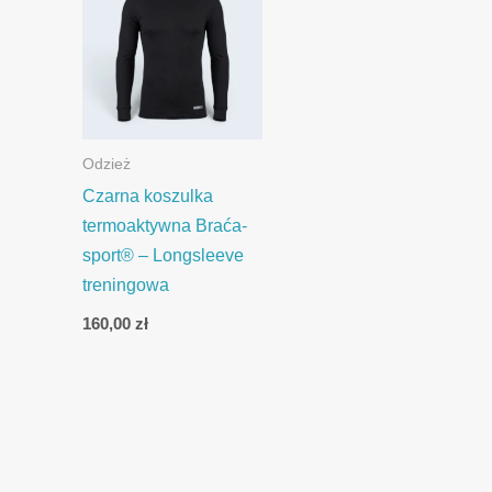
Odzież
Czarna koszulka
termoaktywna Braća-
sport® – Longsleeve
treningowa
160,00
zł