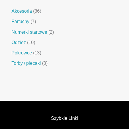
Akcesoria
36
Fartuchy
7
Numerki startowe
2
Odzież
10
Pokrowce
13
Torby / plecaki
3
Szybkie Linki