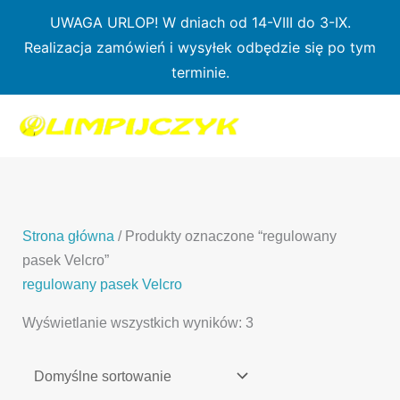
Przejdź
UWAGA URLOP! W dniach od 14-VIII do 3-IX.
do
Realizacja zamówień i wysyłek odbędzie się po tym
treści
terminie.
1
7
3
1
3
2
0
p
6
3
p
p
p
r
p
p
r
r
r
o
r
r
o
o
o
d
o
o
d
d
Strona główna
/ Produkty oznaczone “regulowany
d
u
d
d
u
u
pasek Velcro”
u
k
u
u
k
k
regulowany pasek Velcro
k
t
k
k
t
t
Wyświetlanie wszystkich wyników: 3
t
ó
t
t
y
y
ó
w
ó
ó
w
w
w