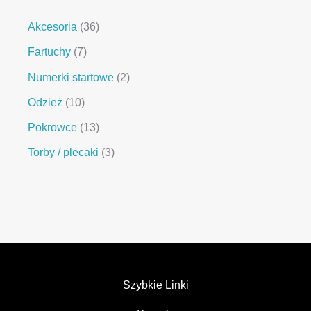
Akcesoria
36
Fartuchy
7
Numerki startowe
2
Odzież
10
Pokrowce
13
Torby / plecaki
3
Szybkie Linki