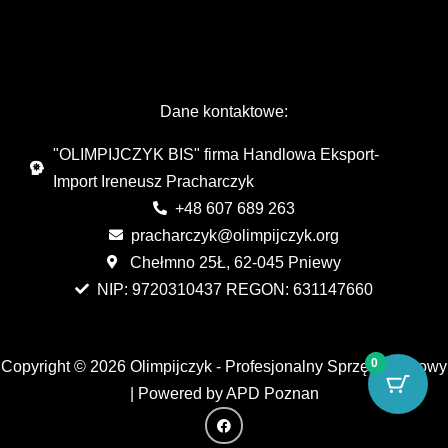
Dane kontaktowe:
"OLIMPIJCZYK BIS" firma Handlowa Eksport-
Import Ireneusz Pracharczyk
+48 607 689 263
pracharczyk@olimpijczyk.org
Chełmno 25Ł, 62-045 Pniewy
NIP: 9720310437 REGON: 631147660
0
Copyright © 2026 Olimpijczyk - Profesjonalny Sprzęt Kajakowy
| Powered by APD Poznan
F
a
c