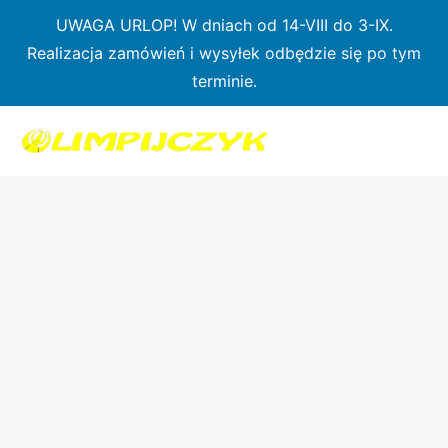
Przejdź
UWAGA URLOP! W dniach od 14-VIII do 3-IX.
do
Realizacja zamówień i wysyłek odbędzie się po tym
treści
terminie.
ilość
Pas
neoprenowy
do
podnóżka
NELO
K2
–
Neoprene
Foot
strap
K2