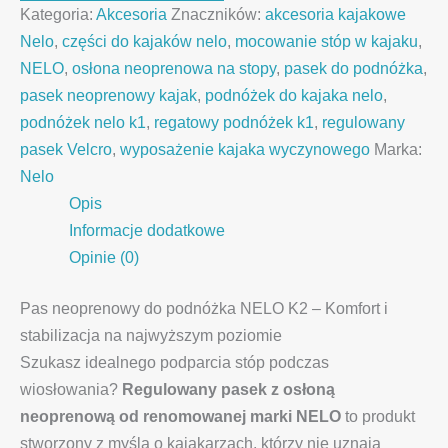
Kategoria:
Akcesoria
Znaczników:
akcesoria kajakowe
Nelo
,
części do kajaków nelo
,
mocowanie stóp w kajaku
,
NELO
,
osłona neoprenowa na stopy
,
pasek do podnóżka
,
pasek neoprenowy kajak
,
podnóżek do kajaka nelo
,
podnóżek nelo k1
,
regatowy podnóżek k1
,
regulowany
pasek Velcro
,
wyposażenie kajaka wyczynowego
Marka:
Nelo
Opis
Informacje dodatkowe
Opinie (0)
Pas neoprenowy do podnóżka NELO K2 – Komfort i
stabilizacja na najwyższym poziomie
Szukasz idealnego podparcia stóp podczas
wiosłowania?
Regulowany pasek z osłoną
neoprenową od renomowanej marki NELO
to produkt
stworzony z myślą o kajakarzach, którzy nie uznają