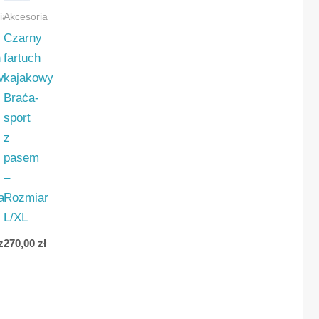
ia
Akcesoria
Czarny
h
fartuch
owy
kajakowy
Braća-
sport
z
pasem
–
ar
Rozmiar
L/XL
zł
270,00
zł