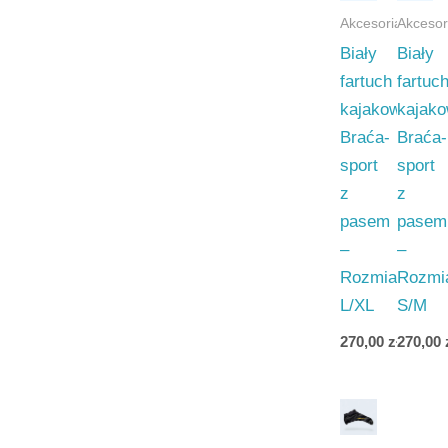
Akcesoria
Akcesor
Biały
Biały
fartuch
fartuc
kajakowy
kajak
Braća-
Braća-
sport
sport
z
z
pasem
pasem
–
–
Rozmiar
Rozmi
L/XL
S/M
270,00
zł
270,00