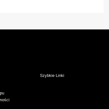
Szybkie Linki
epu
tności