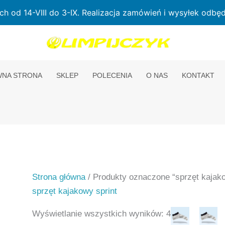
od 14-VIII do 3-IX. Realizacja zamówień i wysyłek odbędz
NA STRONA
SKLEP
POLECENIA
O NAS
KONTAKT
Strona główna
/ Produkty oznaczone “sprzęt kajako
sprzęt kajakowy sprint
Wyświetlanie wszystkich wyników: 4