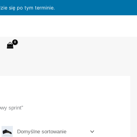
ie się po tym terminie.
wy sprint”