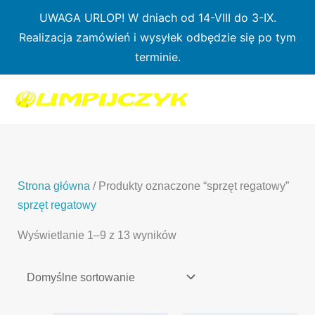
Przejdź
UWAGA URLOP! W dniach od 14-VIII do 3-IX.
do
Realizacja zamówień i wysyłek odbędzie się po tym
treści
terminie.
1
7
3
1
3
2
0
p
6
3
p
p
p
r
p
p
r
r
r
o
r
r
o
o
o
d
o
o
d
d
Strona główna
/ Produkty oznaczone “sprzęt regatowy”
d
u
d
d
u
u
sprzęt regatowy
u
k
u
u
k
k
Wyświetlanie 1–9 z 13 wyników
k
t
k
k
t
t
t
ó
t
t
y
y
ó
w
ó
ó
w
w
w