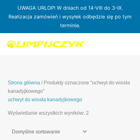
Przejdź
UWAGA URLOP! W dniach od 14-VIII do 3-IX.
do
Realizacja zamówień i wysyłek odbędzie się po tym
treści
terminie.
1
7
3
1
3
2
0
p
6
3
p
p
p
r
p
p
r
r
r
o
r
r
o
o
o
d
o
o
d
d
Strona główna
/ Produkty oznaczone “uchwyt do wiosła
d
u
d
d
u
u
kanadyjkowego”
u
k
u
u
k
k
uchwyt do wiosła kanadyjkowego
k
t
k
k
t
t
Wyświetlanie wszystkich wyników: 2
t
ó
t
t
y
y
ó
w
ó
ó
w
w
w