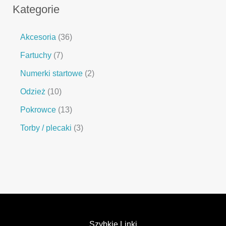
Kategorie
Akcesoria
36
Fartuchy
7
Numerki startowe
2
Odzież
10
Pokrowce
13
Torby / plecaki
3
Szybkie Linki