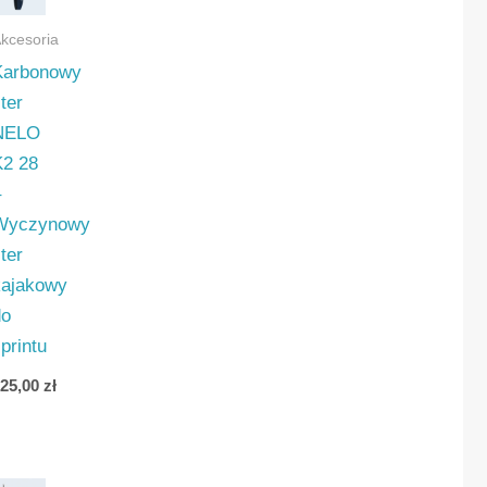
kcesoria
y
Karbonowy
ter
NELO
K2 28
–
Wyczynowy
wy
ter
kajakowy
do
printu
225,00
zł