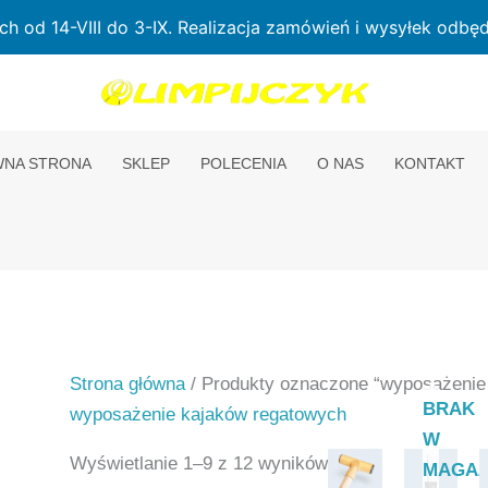
od 14-VIII do 3-IX. Realizacja zamówień i wysyłek odbędz
NA STRONA
SKLEP
POLECENIA
O NAS
KONTAKT
Strona główna
/ Produkty oznaczone “wyposażenie
BRAK
wyposażenie kajaków regatowych
W
Wyświetlanie 1–9 z 12 wyników
MAGAZ