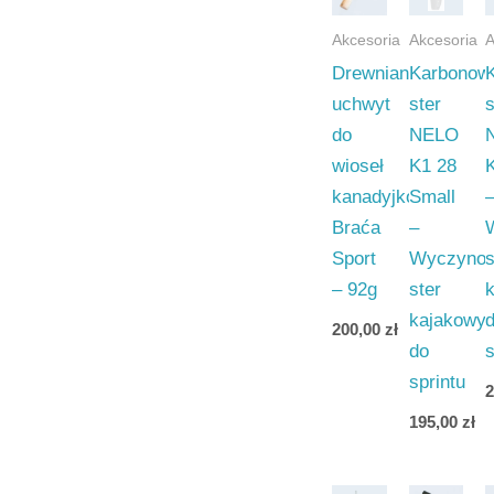
Akcesoria
Akcesoria
A
Drewniany
Karbonow
uchwyt
ster
s
do
NELO
wioseł
K1 28
kanadyjkowych
Small
Braća
–
Sport
Wyczyno
s
– 92g
ster
kajakowy
200,00
zł
do
s
sprintu
195,00
zł