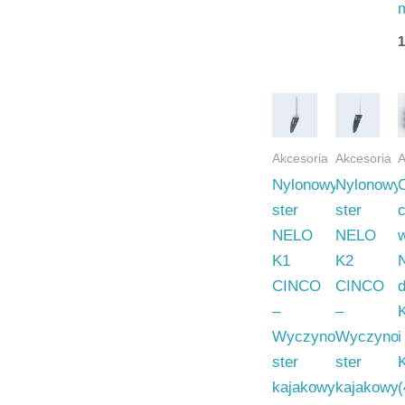
Akcesoria
Akcesoria
A
Nylonowy
Nylonowy
ster
ster
NELO
NELO
K1
K2
CINCO
CINCO
–
–
Wyczynowy
Wyczyno
i
ster
ster
kajakowy
kajakowy