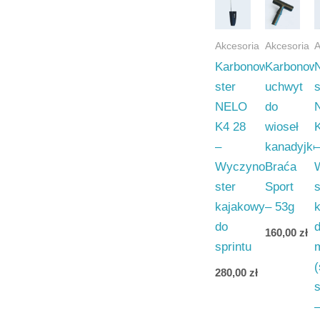
Akcesoria
Akcesoria
A
Karbonowy
Karbonow
ster
uchwyt
s
NELO
do
K4 28
wioseł
–
kanadyjk
Wyczynowy
Braća
ster
Sport
s
kajakowy
– 53g
do
160,00
zł
sprintu
280,00
zł