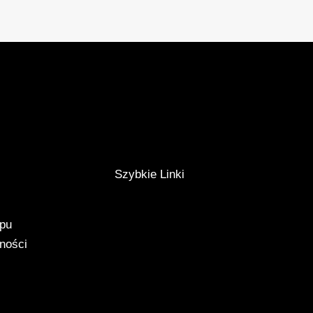
Szybkie Linki
epu
tności