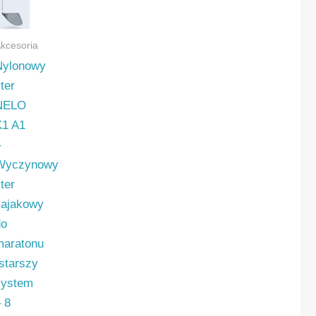
kcesoria
y
Nylonowy
ter
NELO
K1 A1
owych
–
Wyczynowy
ter
kajakowy
do
maratonu
(starszy
system
– 8