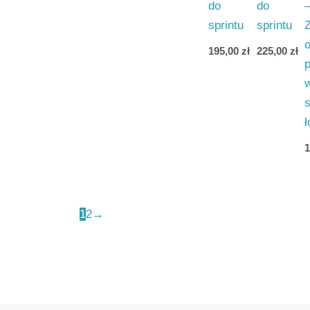
do
do
sprintu
sprintu
195,00
zł
225,00
zł
ł
1
2
→