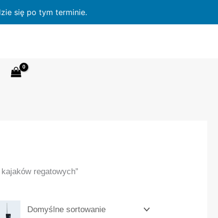
ie się po tym terminie.
 kajaków regatowych”
YNIE