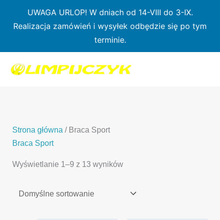
Przejdź
UWAGA URLOP! W dniach od 14-VIII do 3-IX.
do
Realizacja zamówień i wysyłek odbędzie się po tym
treści
terminie.
1
7
3
1
3
2
0
p
6
3
p
p
p
r
p
p
r
r
r
o
r
r
o
o
o
d
o
o
d
d
Strona główna
/ Braca Sport
d
u
d
d
u
u
Braca Sport
u
k
u
u
k
k
Wyświetlanie 1–9 z 13 wyników
k
t
k
k
t
t
t
ó
t
t
y
y
ó
w
ó
ó
w
w
w