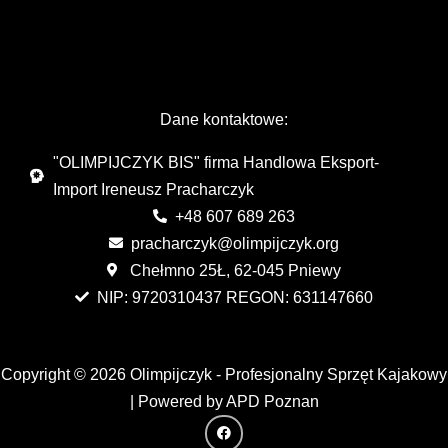
Dane kontaktowe:
"OLIMPIJCZYK BIS" firma Handlowa Eksport-
Import Ireneusz Pracharczyk
+48 607 689 263
pracharczyk@olimpijczyk.org
Chełmno 25Ł, 62-045 Pniewy
NIP: 9720310437 REGON: 631147660
Copyright © 2026 Olimpijczyk - Profesjonalny Sprzęt Kajakowy
| Powered by APD Poznan
F
a