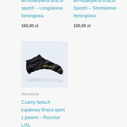
termoaktywna Braća-
termoaktywna Braća-
sport® – Longsleeve
Sport® – Shortsleeve
treningowa
treningowa
160,00
zł
150,00
zł
Akcesoria
Czarny fartuch
kajakowy Braća-sport
z pasem – Rozmiar
L/XL