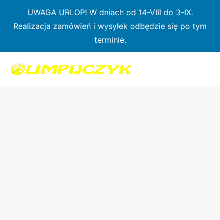
Przejdź
UWAGA URLOP! W dniach od 14-VIII do 3-IX.
do
Realizacja zamówień i wysyłek odbędzie się po tym
treści
terminie.
ilość
Karbonowy
podnóżek
NELO
K1
–
Nelo
Footrest
Carbon
K1