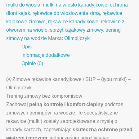
mufki do wiosła
,
mufki na wiosło kanadyjkowe
,
ochrona
dłoni kajak
,
rękawice do wiosłowania zimą
,
rękawice
kajakowe zimowe
,
rękawice kanadyjkowe
,
rękawice z
otworem na wiosło
,
sprzęt kajakowy zimowy
,
trening
zimowy na wodzie
Marka:
Olimpijczyk
Opis
Informacje dodatkowe
Opinie (0)
🥶 Zimowe rękawice kanadyjkowe / SUP – (typu mufki) –
Olimpijczyk
Trening zimowy bez kompromisów
Zachowaj
pełną kontrolę i komfort cieplny
podczas
zimowych treningów na wodzie. Te specjalistyczne
rękawice (mufki) zostały zaprojektowane z myślą o
kanadyjkarzach, zapewniając
skuteczną ochronę przed
wiatrem i mrozem
, jednocześnie umożliwiając