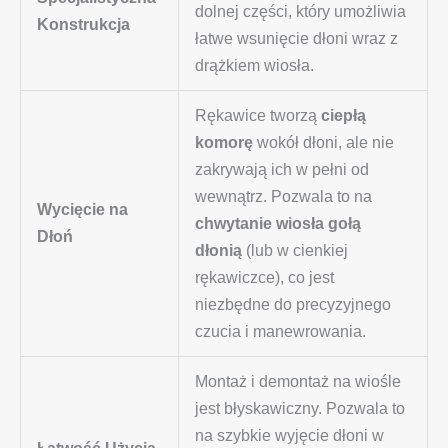
dolnej części, który umożliwia
Konstrukcja
łatwe wsunięcie dłoni wraz z
drążkiem wiosła.
Rękawice tworzą
ciepłą
komorę
wokół dłoni, ale nie
zakrywają ich w pełni od
wewnątrz. Pozwala to na
Wycięcie na
chwytanie wiosła gołą
Dłoń
dłonią
(lub w cienkiej
rękawiczce), co jest
niezbędne do precyzyjnego
czucia i manewrowania.
Montaż i demontaż na wiośle
jest błyskawiczny. Pozwala to
na szybkie wyjęcie dłoni w
Łatwość Użycia