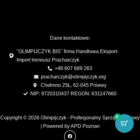
Dane kontaktowe:
"OLIMPIJCZYK BIS" firma Handlowa Eksport-
Import Ireneusz Pracharczyk
+48 607 689 263
pracharczyk@olimpijczyk.org
Chełmno 25Ł, 62-045 Pniewy
NIP: 9720310437 REGON: 631147660
0
Copyright © 2026 Olimpijczyk - Profesjonalny Sprzęt Kajakowy
| Powered by APD Poznan
F
a