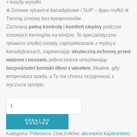
+ koszty wysyłki
❄️ Zimowe rękawice kanadyjkowe / SUP – (typu mufki) ❄️
Trening zimowy bez kompromisów
Zachowaj
pełną kontrolę i komfort cieplny
podczas
zimowych treningów na wodzie. Te specjalistyczne
rękawice (mufki) zostały zaprojektowane z myślą o
kanadyjkarzach, zapewniając
skuteczną ochronę przed
wiatrem i mrozem
, jednocześnie umożliwiając
bezpośredni kontakt dłoni z wiosłem
. Idealne, gdy
temperatura spada, a Ty nie chcesz rezygnować z
wyczucia sprzętu.
DODAJ DO
KOSZYKA
Kategoria:
Pokrowce
Znaczników:
akcesoria kajakarstwo
,