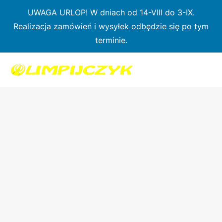
Przejdź
UWAGA URLOP! W dniach od 14-VIII do 3-IX.
do
Realizacja zamówień i wysyłek odbędzie się po tym
treści
terminie.
ilość
Zimowe
rękawice
kanadyjkowe
/
SUP
(typu
mufki)
–
Olimpijczyk