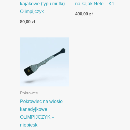
kajakowe (typu mufki) –
na kajak Nelo – K1
Olimpijczyk
490,00
zł
80,00
zł
Pokrowce
Pokrowiec na wiosło
kanadyjkowe
OLIMPIJCZYK –
niebieski