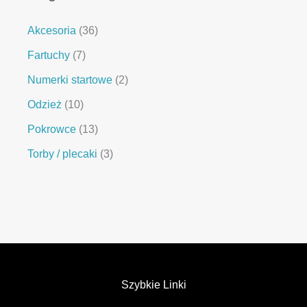
Akcesoria
36
Fartuchy
7
Numerki startowe
2
Odzież
10
Pokrowce
13
Torby / plecaki
3
Szybkie Linki