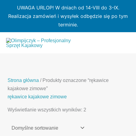
Przejdź
UWAGA URLOP! W dniach od 14-VIII do 3-IX.
do
Realizacja zamówień i wysyłek odbędzie się po tym
treści
terminie.
1
7
3
1
3
2
0
p
6
3
p
p
p
r
p
p
r
r
r
o
r
r
o
o
o
d
o
o
d
d
Strona główna
/ Produkty oznaczone “rękawice
d
u
d
d
u
u
kajakowe zimowe”
u
k
u
u
k
k
rękawice kajakowe zimowe
k
t
k
k
t
t
Wyświetlanie wszystkich wyników: 2
t
ó
t
t
y
y
ó
w
ó
ó
w
w
w