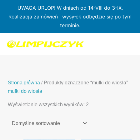
Przejdź
UWAGA URLOP! W dniach od 14-VIII do 3-IX.
do
Realizacja zamówień i wysyłek odbędzie się po tym
treści
terminie.
1
7
3
1
3
2
0
p
6
3
p
p
p
r
p
p
r
r
r
o
r
r
o
o
o
d
o
o
d
d
Strona główna
/ Produkty oznaczone “mufki do wiosła”
d
u
d
d
u
u
mufki do wiosła
u
k
u
u
k
k
Wyświetlanie wszystkich wyników: 2
k
t
k
k
t
t
t
ó
t
t
y
y
ó
w
ó
ó
w
w
w