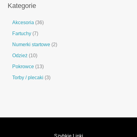
Kategorie
Akcesoria
36
Fartuchy
7
Numerki startowe
2
Odzież
10
Pokrowce
13
Torby / plecaki
3
Szybkie Linki