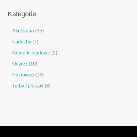
Kategorie
Akcesoria
36
Fartuchy
7
Numerki startowe
2
Odzież
10
Pokrowce
13
Torby / plecaki
3