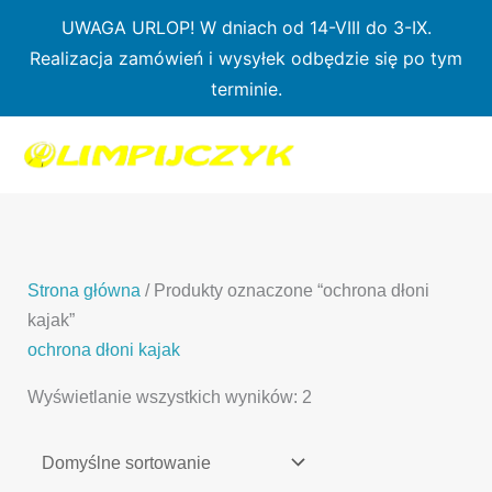
Przejdź
UWAGA URLOP! W dniach od 14-VIII do 3-IX.
do
Realizacja zamówień i wysyłek odbędzie się po tym
treści
terminie.
1
7
3
1
3
2
0
p
6
3
p
p
p
r
p
p
r
r
r
o
r
r
o
o
o
d
o
o
d
d
Strona główna
/ Produkty oznaczone “ochrona dłoni
d
u
d
d
u
u
kajak”
u
k
u
u
k
k
ochrona dłoni kajak
k
t
k
k
t
t
Wyświetlanie wszystkich wyników: 2
t
ó
t
t
y
y
ó
w
ó
ó
w
w
w