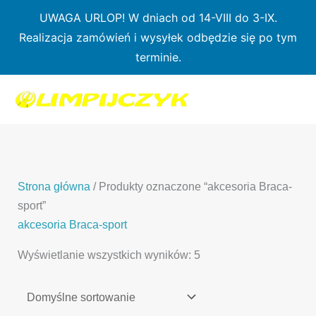
Przejdź
UWAGA URLOP! W dniach od 14-VIII do 3-IX.
do
Realizacja zamówień i wysyłek odbędzie się po tym
treści
terminie.
1
7
3
1
3
2
0
p
6
3
p
p
p
r
p
p
r
r
r
o
r
r
o
o
o
d
o
o
d
d
Strona główna
/ Produkty oznaczone “akcesoria Braca-
d
u
d
d
u
u
sport”
u
k
u
u
k
k
akcesoria Braca-sport
k
t
k
k
t
t
Wyświetlanie wszystkich wyników: 5
t
ó
t
t
y
y
ó
w
ó
ó
w
w
w