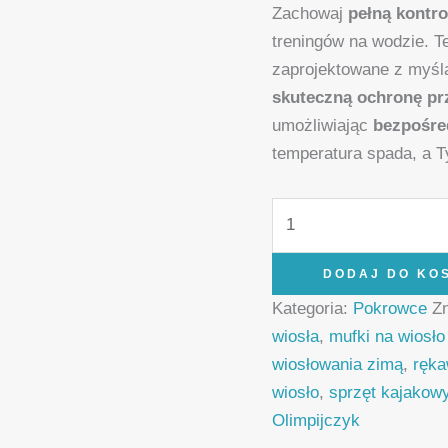
Zachowaj
pełną kontro
treningów na wodzie. Te
zaprojektowane z myślą
skuteczną ochronę pr
umożliwiając
bezpośre
temperatura spada, a T
DODAJ DO KO
Kategoria:
Pokrowce
Z
wiosła
,
mufki na wiosł
wiosłowania zimą
,
ręka
wiosło
,
sprzęt kajakow
Olimpijczyk