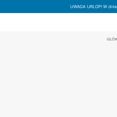
Przejdź
UWAGA URLOP! W dniach 
do
treści
GŁÓW