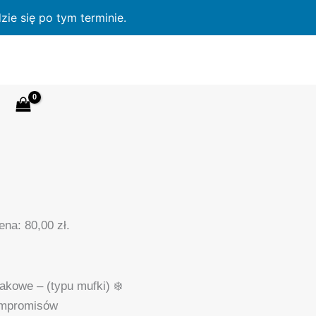
ie się po tym terminie.
cena:
80,00
zł
.
akowe – (typu mufki) ❄️
ompromisów