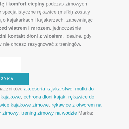
lę i komfort cieplny
podczas zimowych
 specjalistyczne rękawice (mufki) zostały
 o kajakarkach i kajakarzach, zapewniając
zed wiatrem i mrozem
, jednocześnie
dni kontakt dłoni z wiosłem
. Idealne, gdy
y nie chcesz rezygnować z treningów.
SZYKA
naczników:
akcesoria kajakarstwo
,
mufki do
o kajakowe
,
ochrona dłoni kajak
,
rękawice do
wice kajakowe zimowe
,
rękawice z otworem na
y zimowy
,
trening zimowy na wodzie
Marka: