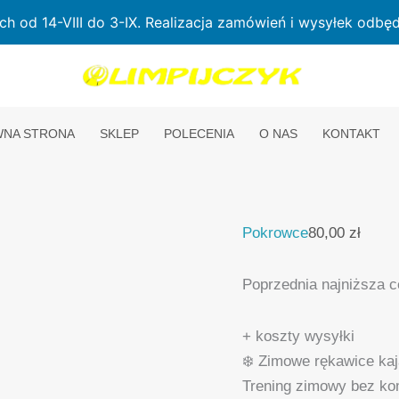
od 14-VIII do 3-IX. Realizacja zamówień i wysyłek odbędz
ilość
Zimowe
rękawice
kajakowe
NA STRONA
SKLEP
POLECENIA
O NAS
KONTAKT
(typu
mufki)
–
Olimpijczyk
Pokrowce
80,00
zł
Poprzednia najniższa 
+ koszty wysyłki
❄️ Zimowe rękawice kaj
Trening zimowy bez k